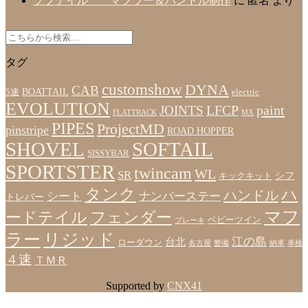
ソフテイル マフラー＆ハンドル制作
に
匿名
より
タグ
customshow
DYNA
CAB
BOATTAIL
5速
electric
EVOLUTION
LFCP
paint
JOINTS
FLATTRACK
MX
PIPES
ProjectMD
pinstripe
ROAD HOPPER
SHOVEL
SOFTAIL
SISSYBAR
SPORTSTER
twincam
WL
SR
シフ
キックキット
タンク
ハ
ハンドル
シート
ナンバーステー
トレバー
マフ
ードテイル
フェンダー
ベビーツイン
ブレーキ
ラー
リジッド
江の島
台北
ローダウン
名古屋
整備
納車
車検
４速
ＴＭＲ
Supported by
CNX41