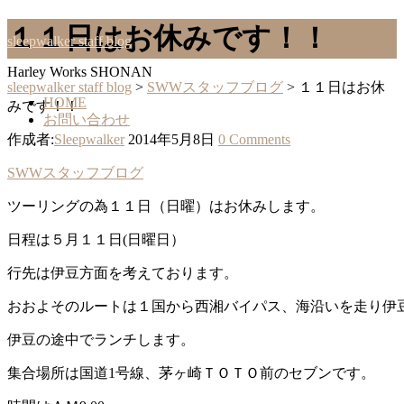
１１日はお休みです！！
sleepwalker staff blog
Harley Works SHONAN
sleepwalker staff blog
>
SWWスタッフブログ
>
１１日はお休
HOME
みです！！
お問い合わせ
作成者:
Sleepwalker
2014年5月8日
0 Comments
SWWスタッフブログ
ツーリングの為１１日（日曜）はお休みします。
日程は５月１１日(日曜日）
行先は伊豆方面を考えております。
おおよそのルートは１国から西湘バイパス、海沿いを走り伊
伊豆の途中でランチします。
集合場所は国道1号線、茅ヶ崎ＴＯＴＯ前のセブンです。