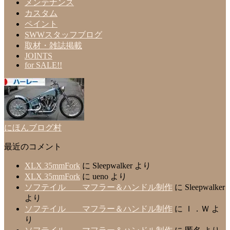
メンテナンス
カスタム
ペイント
SWWスタッフブログ
取材・雑誌掲載
JOINTS
for SALE!!
にほんブログ村
最近のコメント
XLX 35mmFork
に
Sleepwalker
より
XLX 35mmFork
に
ueno
より
ソフテイル マフラー＆ハンドル制作
に
Sleepwalker
より
ソフテイル マフラー＆ハンドル制作
に
Ｉ．Ｗ
よ
り