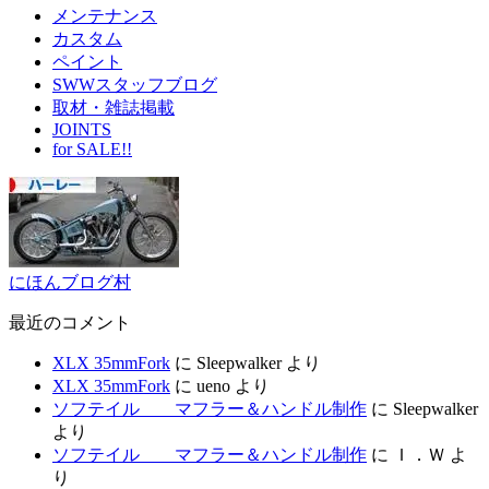
メンテナンス
カスタム
ペイント
SWWスタッフブログ
取材・雑誌掲載
JOINTS
for SALE!!
にほんブログ村
最近のコメント
XLX 35mmFork
に
Sleepwalker
より
XLX 35mmFork
に
ueno
より
ソフテイル マフラー＆ハンドル制作
に
Sleepwalker
より
ソフテイル マフラー＆ハンドル制作
に
Ｉ．Ｗ
よ
り