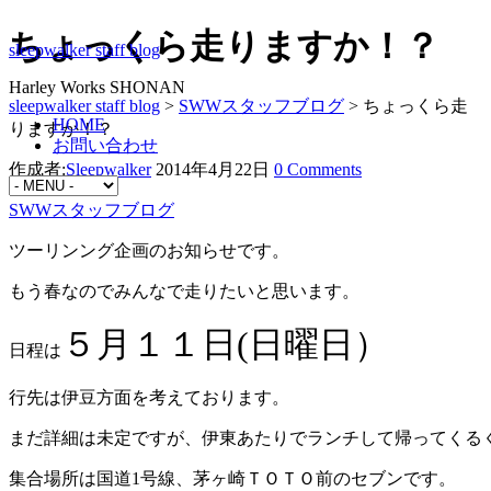
ちょっくら走りますか！？
sleepwalker staff blog
Harley Works SHONAN
sleepwalker staff blog
>
SWWスタッフブログ
>
ちょっくら走
HOME
りますか！？
お問い合わせ
作成者:
Sleepwalker
2014年4月22日
0 Comments
SWWスタッフブログ
ツーリンング企画のお知らせです。
もう春なのでみんなで走りたいと思います。
５月１１日(日曜日）
日程は
行先は伊豆方面を考えております。
まだ詳細は未定ですが、伊東あたりでランチして帰ってくる
集合場所は国道1号線、茅ヶ崎ＴＯＴＯ前のセブンです。