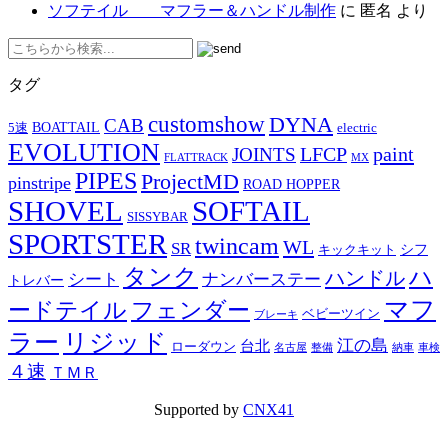
ソフテイル マフラー＆ハンドル制作
に
匿名
より
タグ
customshow
DYNA
CAB
BOATTAIL
5速
electric
EVOLUTION
LFCP
paint
JOINTS
FLATTRACK
MX
PIPES
ProjectMD
pinstripe
ROAD HOPPER
SHOVEL
SOFTAIL
SISSYBAR
SPORTSTER
twincam
WL
SR
シフ
キックキット
タンク
ハ
ハンドル
シート
ナンバーステー
トレバー
マフ
ードテイル
フェンダー
ベビーツイン
ブレーキ
ラー
リジッド
江の島
台北
ローダウン
名古屋
整備
納車
車検
４速
ＴＭＲ
Supported by
CNX41