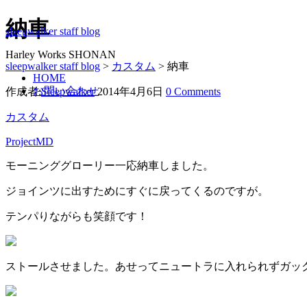
納車
sleepwalker staff blog
Harley Works SHONAN
sleepwalker staff blog
>
カスタム
>
納車
HOME
お問い合わせ
作成者:
Sleepwalker
2014年4月6日
0 Comments
カスタム
ProjectMD
モーニンググローリー一応納車しました。
ジョインツに出すためにすぐに戻ってくるのですが。
テンパりながらも笑顔です！
ストールさせました。あせってニュートラに入れられずガッ