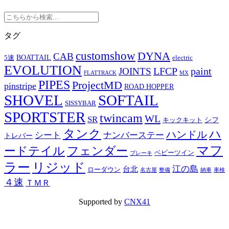
タグ
customshow
DYNA
CAB
BOATTAIL
5速
electric
EVOLUTION
LFCP
paint
JOINTS
FLATTRACK
MX
PIPES
ProjectMD
pinstripe
ROAD HOPPER
SHOVEL
SOFTAIL
SISSYBAR
SPORTSTER
twincam
WL
SR
シフ
キックキット
タンク
ハ
ハンドル
シート
ナンバーステー
トレバー
マフ
ードテイル
フェンダー
ベビーツイン
ブレーキ
ラー
リジッド
江の島
台北
ローダウン
名古屋
整備
納車
車検
４速
ＴＭＲ
Supported by
CNX41