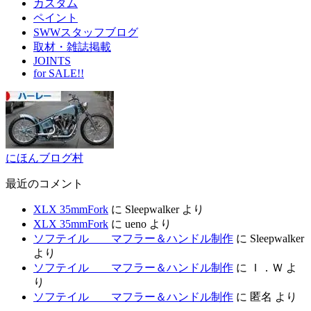
カスタム
ペイント
SWWスタッフブログ
取材・雑誌掲載
JOINTS
for SALE!!
にほんブログ村
最近のコメント
XLX 35mmFork
に
Sleepwalker
より
XLX 35mmFork
に
ueno
より
ソフテイル マフラー＆ハンドル制作
に
Sleepwalker
より
ソフテイル マフラー＆ハンドル制作
に
Ｉ．Ｗ
よ
り
ソフテイル マフラー＆ハンドル制作
に
匿名
より