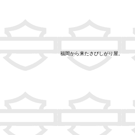
。
終了。
さびしがり屋。