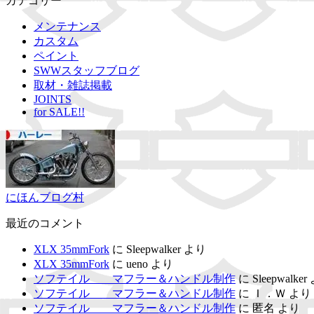
カテゴリー
メンテナンス
カスタム
ペイント
SWWスタッフブログ
取材・雑誌掲載
JOINTS
for SALE!!
にほんブログ村
最近のコメント
XLX 35mmFork
に
Sleepwalker
より
XLX 35mmFork
に
ueno
より
ソフテイル マフラー＆ハンドル制作
に
Sleepwalker
ソフテイル マフラー＆ハンドル制作
に
Ｉ．Ｗ
より
ソフテイル マフラー＆ハンドル制作
に
匿名
より