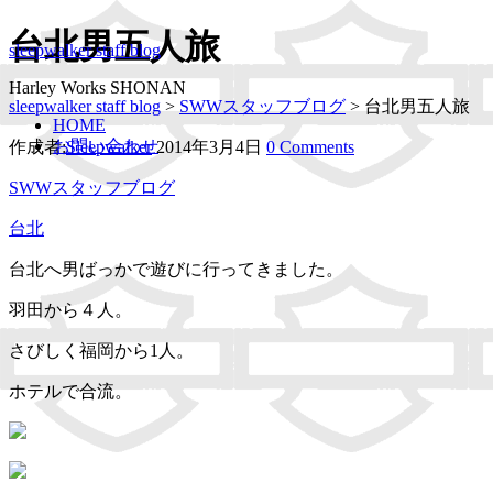
台北男五人旅
sleepwalker staff blog
Harley Works SHONAN
sleepwalker staff blog
>
SWWスタッフブログ
>
台北男五人旅
HOME
お問い合わせ
作成者:
Sleepwalker
2014年3月4日
0 Comments
SWWスタッフブログ
台北
台北へ男ばっかで遊びに行ってきました。
羽田から４人。
さびしく福岡から1人。
ホテルで合流。