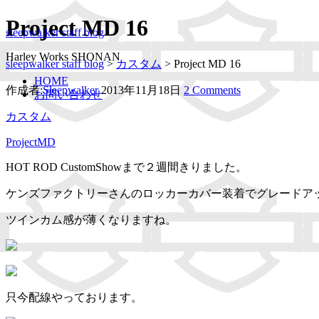
Project MD 16
sleepwalker staff blog
Harley Works SHONAN
sleepwalker staff blog
>
カスタム
>
Project MD 16
HOME
作成者:
Sleepwalker
2013年11月18日
2 Comments
お問い合わせ
カスタム
ProjectMD
HOT ROD CustomShowまで２週間きりました。
ケンズファクトリーさんのロッカーカバー装着でグレードア
ツインカム感が薄くなりますね。
只今配線やっております。