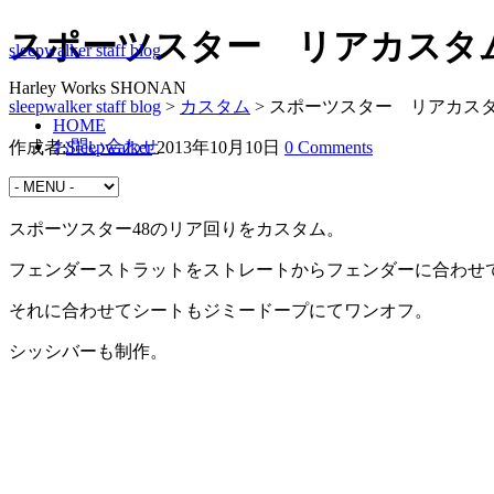
スポーツスター リアカスタ
sleepwalker staff blog
Harley Works SHONAN
sleepwalker staff blog
>
カスタム
>
スポーツスター リアカス
HOME
お問い合わせ
作成者:
Sleepwalker
2013年10月10日
0 Comments
カスタム
スポーツスター48のリア回りをカスタム。
フェンダーストラットをストレートからフェンダーに合わせ
それに合わせてシートもジミードープにてワンオフ。
シッシバーも制作。