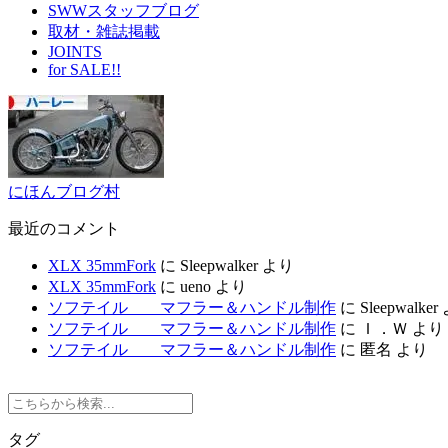
SWWスタッフブログ
取材・雑誌掲載
JOINTS
for SALE!!
にほんブログ村
最近のコメント
XLX 35mmFork
に
Sleepwalker
より
XLX 35mmFork
に
ueno
より
ソフテイル マフラー＆ハンドル制作
に
Sleepwalker
ソフテイル マフラー＆ハンドル制作
に
Ｉ．Ｗ
より
ソフテイル マフラー＆ハンドル制作
に
匿名
より
タグ