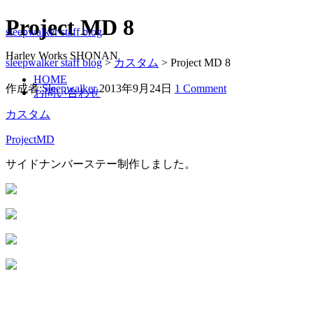
Project MD 8
sleepwalker staff blog
Harley Works SHONAN
sleepwalker staff blog
>
カスタム
>
Project MD 8
HOME
作成者:
Sleepwalker
2013年9月24日
1 Comment
お問い合わせ
カスタム
ProjectMD
サイドナンバーステー制作しました。