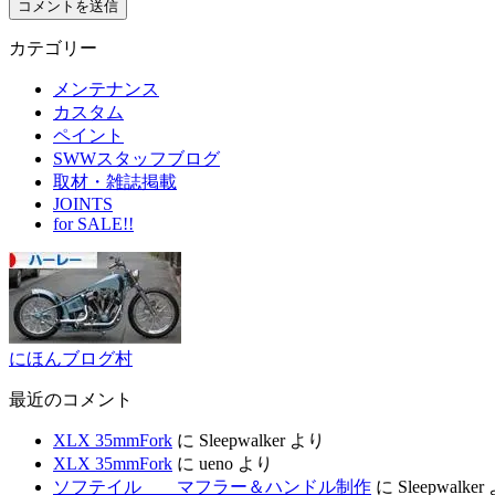
カテゴリー
メンテナンス
カスタム
ペイント
SWWスタッフブログ
取材・雑誌掲載
JOINTS
for SALE!!
にほんブログ村
最近のコメント
XLX 35mmFork
に
Sleepwalker
より
XLX 35mmFork
に
ueno
より
ソフテイル マフラー＆ハンドル制作
に
Sleepwalker