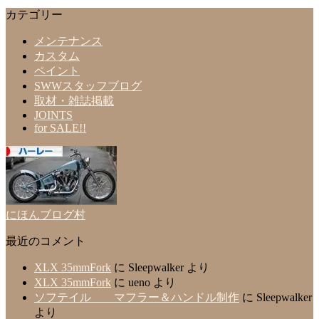
カテゴリー
メンテナンス
カスタム
ペイント
SWWスタッフブログ
取材・雑誌掲載
JOINTS
for SALE!!
にほんブログ村
最近のコメント
XLX 35mmFork
に
Sleepwalker
より
XLX 35mmFork
に
ueno
より
ソフテイル マフラー＆ハンドル制作
に
Sleepwalker
より