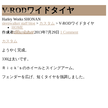
V-RODワイドタイヤ
sleepwalker staff blog
Harley Works SHONAN
sleepwalker staff blog
>
カスタム
>
V-RODワイドタイヤ
HOME
お問い合わせ
作成者:
Sleepwalker
2013年7月29日
1 Comment
カスタム
ようやく完成。
330は太いです。
Ｒｉｃｋ’ｓのホイールとスイングアーム。
フェンダーを広げ、短くタイヤを強調しました。