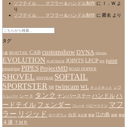
ソフテイル マフラー＆ハンドル制作
に
Ｉ．Ｗ
よ
り
ソフテイル マフラー＆ハンドル制作
に
匿名
より
タグ
customshow
DYNA
CAB
BOATTAIL
5速
electric
EVOLUTION
LFCP
paint
JOINTS
FLATTRACK
MX
PIPES
ProjectMD
pinstripe
ROAD HOPPER
SHOVEL
SOFTAIL
SISSYBAR
SPORTSTER
twincam
WL
SR
シフ
キックキット
タンク
ハ
ハンドル
シート
ナンバーステー
トレバー
マフ
ードテイル
フェンダー
ベビーツイン
ブレーキ
ラー
リジッド
江の島
台北
ローダウン
名古屋
整備
納車
車検
４速
ＴＭＲ