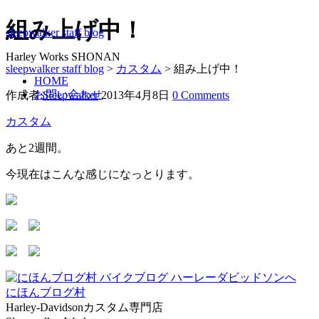
組み上げ中！
sleepwalker staff blog
Harley Works SHONAN
sleepwalker staff blog
>
カスタム
>
組み上げ中！
HOME
お問い合わせ
作成者:
Sleepwalker
2013年4月8日
0 Comments
カスタム
あと2週間。
今現在はこんな感じになっとります。
にほんブログ村
Harley-Davidsonカスタム専門店