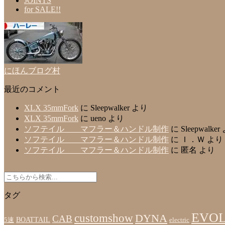
JOINTS
for SALE!!
にほんブログ村
最近のコメント
XLX 35mmFork
に
Sleepwalker
より
XLX 35mmFork
に
ueno
より
ソフテイル マフラー＆ハンドル制作
に
Sleepwalker
ソフテイル マフラー＆ハンドル制作
に
Ｉ．Ｗ
より
ソフテイル マフラー＆ハンドル制作
に
匿名
より
タグ
EVO
customshow
DYNA
CAB
BOATTAIL
5速
electric