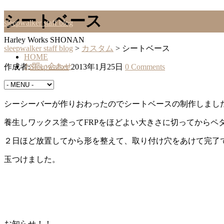
シートベース
sleepwalker staff blog
Harley Works SHONAN
sleepwalker staff blog
>
カスタム
>
シートベース
HOME
お問い合わせ
作成者:
Sleepwalker
2013年1月25日
0 Comments
カスタム
シーシーバーが作りおわったのでシートベースの制作しまし
養生しワックス塗ってFRPをほどよい大きさに切ってからペ
２日ほど放置してから形を整えて、取り付け穴をあけて完了
玉つけました。
お知らせ！！