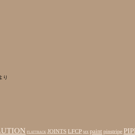
より
LUTION
PIP
LFCP
paint
JOINTS
pinstripe
FLATTRACK
MX