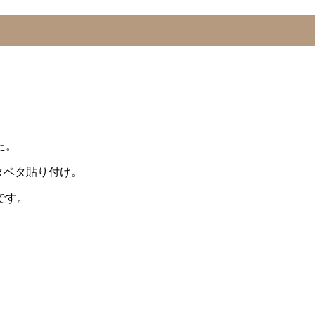
た。
タペタ貼り付け。
です。