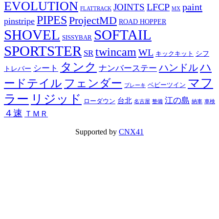
EVOLUTION
LFCP
paint
JOINTS
FLATTRACK
MX
PIPES
ProjectMD
pinstripe
ROAD HOPPER
SHOVEL
SOFTAIL
SISSYBAR
SPORTSTER
twincam
WL
SR
シフ
キックキット
タンク
ハ
ハンドル
シート
ナンバーステー
トレバー
マフ
ードテイル
フェンダー
ベビーツイン
ブレーキ
ラー
リジッド
江の島
台北
ローダウン
名古屋
整備
納車
車検
４速
ＴＭＲ
Supported by
CNX41