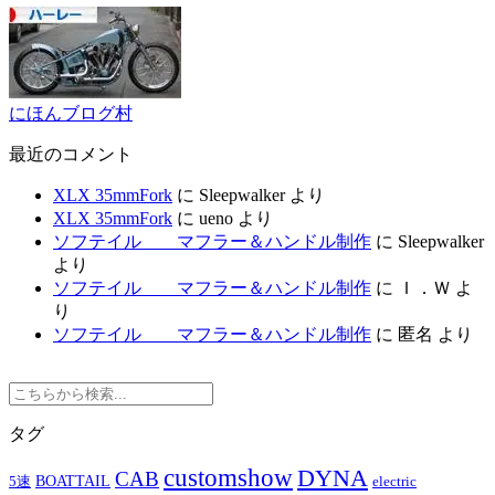
にほんブログ村
最近のコメント
XLX 35mmFork
に
Sleepwalker
より
XLX 35mmFork
に
ueno
より
ソフテイル マフラー＆ハンドル制作
に
Sleepwalker
より
ソフテイル マフラー＆ハンドル制作
に
Ｉ．Ｗ
よ
り
ソフテイル マフラー＆ハンドル制作
に
匿名
より
タグ
customshow
DYNA
CAB
BOATTAIL
5速
electric