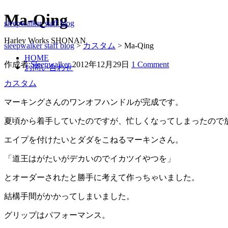
Ma-Qing
sleepwalker staff blog
Harley Works SHONAN
sleepwalker staff blog
>
カスタム
>
Ma-Qing
HOME
作成者:
Sleepwalker
2012年12月29日
1 Comment
お問い合わせ
カスタム
マーキングさんのワンオフハンドルが完成です。
夏頃から着手していたのですが、忙しくなってしまったので
エイプを付けたいとダダをこねるマーキンさん。
「道王はがたいがデカいのでイカツイやつを」
とオーダーされたと勝手に考えて作っちゃいました。
結構手間がかかってしまいました。
グリップはパフォーマンス。