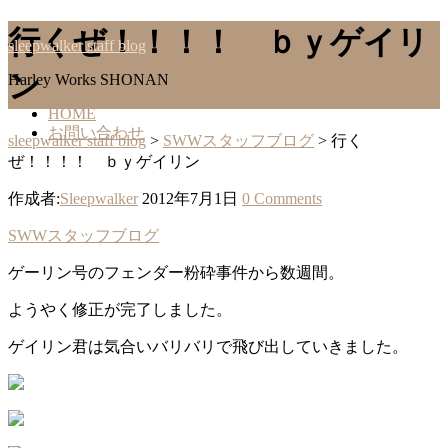
行くぜ！！！！ ｂｙゲイリ
sleepwalker staff blog
ン
Harley Works SHONAN
HOME
お問い合わせ
sleepwalker staff blog
>
SWWスタッフブログ
>
行く
ぜ！！！！ ｂｙゲイリン
作成者:
Sleepwalker
2012年7月1日
0 Comments
SWWスタッフブログ
ゲーリン号のフェンダー粉砕事件から数週間。
ようやく修正が完了しました。
ゲイリン君は気合いバリバリで飛び出していきました。