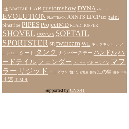
customshow
DYNA
CAB
BOATTAIL
5速
electric
EVOLUTION
LFCP
paint
JOINTS
FLATTRACK
MX
PIPES
ProjectMD
pinstripe
ROAD HOPPER
SHOVEL
SOFTAIL
SISSYBAR
SPORTSTER
twincam
WL
SR
シフ
キックキット
タンク
ハ
ハンドル
シート
ナンバーステー
トレバー
マフ
ードテイル
フェンダー
ベビーツイン
ブレーキ
ラー
リジッド
江の島
台北
ローダウン
名古屋
整備
納車
車検
４速
ＴＭＲ
Supported by
CNX41