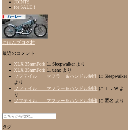
JOINTS
for SALE!!
にほんブログ村
最近のコメント
XLX 35mmFork
に
Sleepwalker
より
XLX 35mmFork
に
ueno
より
ソフテイル マフラー＆ハンドル制作
に
Sleepwalker
より
ソフテイル マフラー＆ハンドル制作
に
Ｉ．Ｗ
よ
り
ソフテイル マフラー＆ハンドル制作
に
匿名
より
タグ