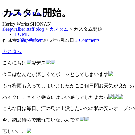
カスタム開始。
sleepwalker staff blog
Harley Works SHONAN
sleepwalker staff blog
>
カスタム
>
カスタム開始。
HOME
お問い合わせ
作成者:
Sleepwalker
2012年6月25日
2 Comments
カスタム
こんにちは
嫁デス
今日はなんだか涼しくてボーッとしてしまいます
もう梅雨も入ってしまいましたがここ何日間お天気が良かっ
バイクにチョイと乗るにはいい感じでしたよねっ
こんな日は毎日、江の島に出没したいのに私の安いオープン
今、納品待ちで乗れていないんです
悲しい。。