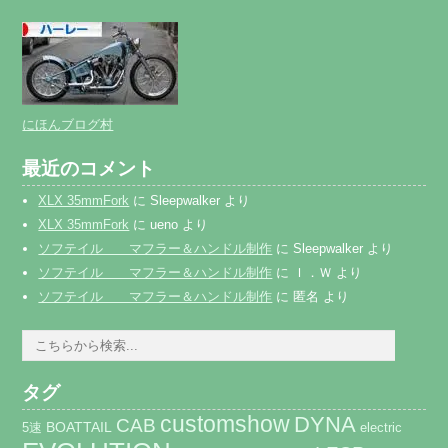
にほんブログ村
最近のコメント
XLX 35mmFork
に
Sleepwalker
より
XLX 35mmFork
に
ueno
より
ソフテイル マフラー＆ハンドル制作
に
Sleepwalker
より
ソフテイル マフラー＆ハンドル制作
に
Ｉ．Ｗ
より
ソフテイル マフラー＆ハンドル制作
に
匿名
より
タグ
customshow
DYNA
CAB
BOATTAIL
5速
electric