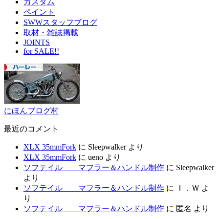
カスタム
ペイント
SWWスタッフブログ
取材・雑誌掲載
JOINTS
for SALE!!
にほんブログ村
最近のコメント
XLX 35mmFork
に
Sleepwalker
より
XLX 35mmFork
に
ueno
より
ソフテイル マフラー＆ハンドル制作
に
Sleepwalker
より
ソフテイル マフラー＆ハンドル制作
に
Ｉ．Ｗ
よ
り
ソフテイル マフラー＆ハンドル制作
に
匿名
より