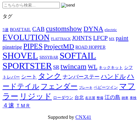
タグ
customshow
DYNA
CAB
BOATTAIL
5速
electric
EVOLUTION
LFCP
paint
JOINTS
FLATTRACK
MX
PIPES
ProjectMD
pinstripe
ROAD HOPPER
SHOVEL
SOFTAIL
SISSYBAR
SPORTSTER
twincam
WL
SR
シフ
キックキット
タンク
ハ
ハンドル
シート
ナンバーステー
トレバー
マフ
ードテイル
フェンダー
ベビーツイン
ブレーキ
ラー
リジッド
江の島
台北
ローダウン
名古屋
整備
納車
車検
４速
ＴＭＲ
Supported by
CNX41