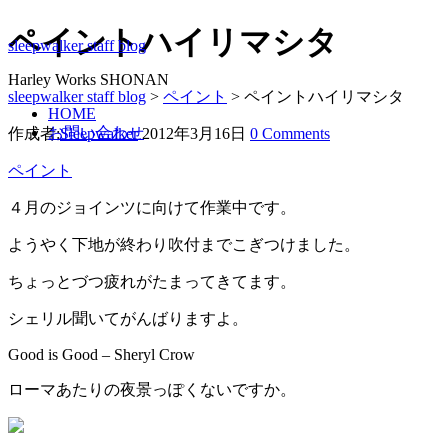
ペイントハイリマシタ
sleepwalker staff blog
Harley Works SHONAN
sleepwalker staff blog
>
ペイント
>
ペイントハイリマシタ
HOME
お問い合わせ
作成者:
Sleepwalker
2012年3月16日
0 Comments
ペイント
４月のジョインツに向けて作業中です。
ようやく下地が終わり吹付までこぎつけました。
ちょっとづつ疲れがたまってきてます。
シェリル聞いてがんばりますよ。
Good is Good – Sheryl Crow
ローマあたりの夜景っぽくないですか。