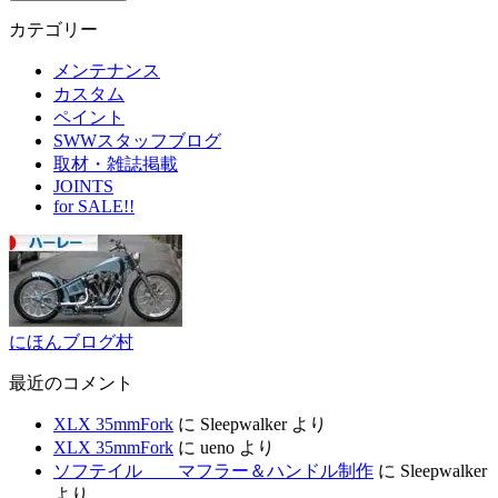
カテゴリー
メンテナンス
カスタム
ペイント
SWWスタッフブログ
取材・雑誌掲載
JOINTS
for SALE!!
にほんブログ村
最近のコメント
XLX 35mmFork
に
Sleepwalker
より
XLX 35mmFork
に
ueno
より
ソフテイル マフラー＆ハンドル制作
に
Sleepwalker
より