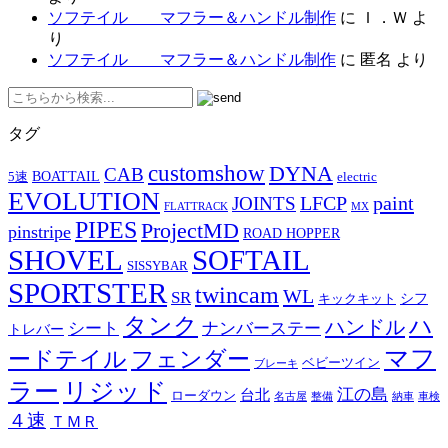
ソフテイル マフラー＆ハンドル制作
に
Ｉ．Ｗ
よ
り
ソフテイル マフラー＆ハンドル制作
に
匿名
より
タグ
customshow
DYNA
CAB
BOATTAIL
5速
electric
EVOLUTION
LFCP
paint
JOINTS
FLATTRACK
MX
PIPES
ProjectMD
pinstripe
ROAD HOPPER
SHOVEL
SOFTAIL
SISSYBAR
SPORTSTER
twincam
WL
SR
シフ
キックキット
タンク
ハ
ハンドル
シート
ナンバーステー
トレバー
マフ
ードテイル
フェンダー
ベビーツイン
ブレーキ
ラー
リジッド
江の島
台北
ローダウン
名古屋
整備
納車
車検
４速
ＴＭＲ