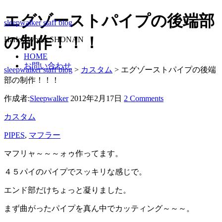
エグゾーストパイプの後端部
sleepwalker staff blog
の制作！！！
Harley Works SHONAN
HOME
お問い合わせ
sleepwalker staff blog
>
カスタム
>
エグゾーストパイプの後端
部の制作！！！
作成者:
Sleepwalker
2012年2月17日
2 Comments
カスタム
PIPES
,
マフラー
マフリャ～～～ォゥ作ってます。
４５パイのパイプでスッキリな感じで。
エンド部だけちょっと凝りました。
まず曲がったパイプを真ん中でカッティング～～～。