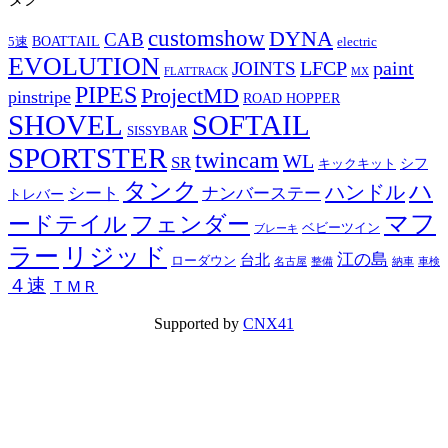
customshow
DYNA
CAB
BOATTAIL
5速
electric
EVOLUTION
LFCP
paint
JOINTS
FLATTRACK
MX
PIPES
ProjectMD
pinstripe
ROAD HOPPER
SHOVEL
SOFTAIL
SISSYBAR
SPORTSTER
twincam
WL
SR
シフ
キックキット
タンク
ハ
ハンドル
シート
ナンバーステー
トレバー
マフ
ードテイル
フェンダー
ベビーツイン
ブレーキ
ラー
リジッド
江の島
台北
ローダウン
名古屋
整備
納車
車検
４速
ＴＭＲ
Supported by
CNX41