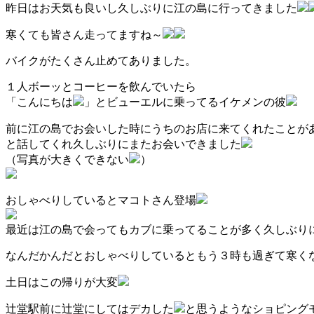
昨日はお天気も良いし久しぶりに江の島に行ってきました
寒くても皆さん走ってますね～
バイクがたくさん止めてありました。
１人ボーッとコーヒーを飲んでいたら
「こんにちは
」とビューエルに乗ってるイケメンの彼
前に江の島でお会いした時にうちのお店に来てくれたことが
と話してくれ久しぶりにまたお会いできました
（写真が大きくできない
）
おしゃべりしているとマコトさん登場
最近は江の島で会ってもカブに乗ってることが多く久しぶり
なんだかんだとおしゃべりしているともう３時も過ぎて寒く
土日はこの帰りが大変
辻堂駅前に辻堂にしてはデカした
と思うようなショピング