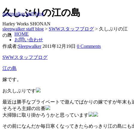
久しぶりの江の島
sleepwalker staff blog
Harley Works SHONAN
sleepwalker staff blog
>
SWWスタッフブログ
>
久しぶりの江
HOME
の島
お問い合わせ
作成者:
Sleepwalker
2011年12月19日
0 Comments
SWWスタッフブログ
江の島
嫁です。
お久しぶりです
最近は勝手なプライベートで遊んでばかりの嫁ですが年末も
そろそろ主婦の出番
大掃除に取り掛かろうかと思っています
その前になんだか毎日寒くなってきたらめっきり江の島にも