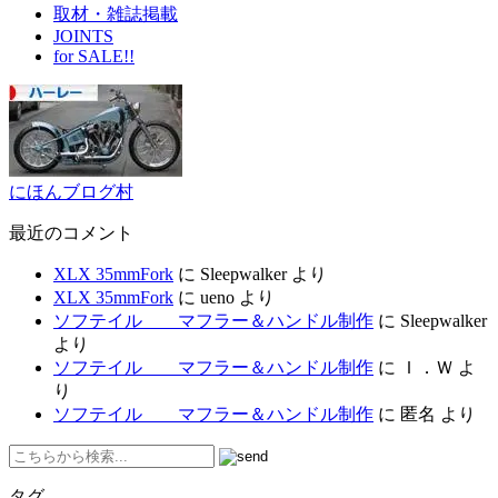
取材・雑誌掲載
JOINTS
for SALE!!
にほんブログ村
最近のコメント
XLX 35mmFork
に
Sleepwalker
より
XLX 35mmFork
に
ueno
より
ソフテイル マフラー＆ハンドル制作
に
Sleepwalker
より
ソフテイル マフラー＆ハンドル制作
に
Ｉ．Ｗ
よ
り
ソフテイル マフラー＆ハンドル制作
に
匿名
より
タグ