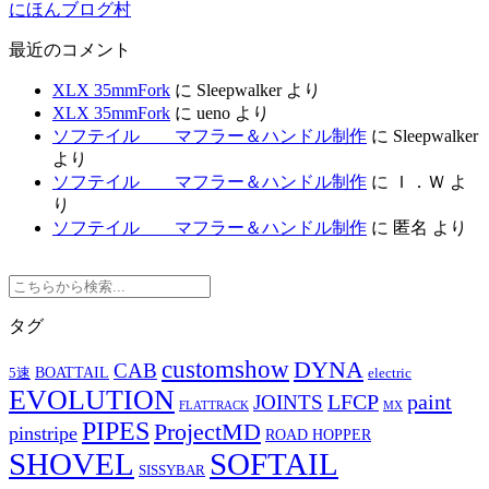
にほんブログ村
最近のコメント
XLX 35mmFork
に
Sleepwalker
より
XLX 35mmFork
に
ueno
より
ソフテイル マフラー＆ハンドル制作
に
Sleepwalker
より
ソフテイル マフラー＆ハンドル制作
に
Ｉ．Ｗ
よ
り
ソフテイル マフラー＆ハンドル制作
に
匿名
より
タグ
customshow
DYNA
CAB
BOATTAIL
5速
electric
EVOLUTION
LFCP
paint
JOINTS
FLATTRACK
MX
PIPES
ProjectMD
pinstripe
ROAD HOPPER
SHOVEL
SOFTAIL
SISSYBAR