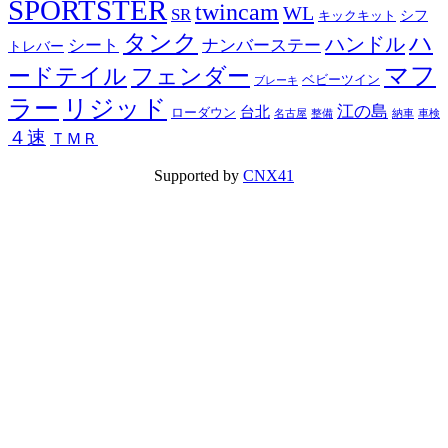
SPORTSTER
twincam
WL
SR
シフ
キックキット
タンク
ハ
ハンドル
シート
ナンバーステー
トレバー
マフ
ードテイル
フェンダー
ベビーツイン
ブレーキ
ラー
リジッド
江の島
台北
ローダウン
名古屋
整備
納車
車検
４速
ＴＭＲ
Supported by
CNX41