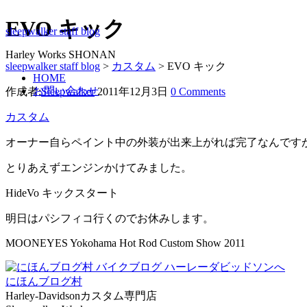
EVO キック
sleepwalker staff blog
Harley Works SHONAN
sleepwalker staff blog
>
カスタム
>
EVO キック
HOME
お問い合わせ
作成者:
Sleepwalker
2011年12月3日
0 Comments
カスタム
オーナー自らペイント中の外装が出来上がれば完了なんです
とりあえずエンジンかけてみました。
HideVo キックスタート
明日はパシフィコ行くのでお休みします。
MOONEYES Yokohama Hot Rod Custom Show 2011
にほんブログ村
Harley-Davidsonカスタム専門店