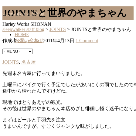
JOINTSと世界のやまちゃん
sleepwalker staff blog
Harley Works SHONAN
sleepwalker staff blog
>
JOINTS
>
JOINTSと世界のやまちゃん
HOME
お問い合わせ
作成者:
Sleepwalker
2011年4月13日
1 Comment
JOINTS
JOINTS
,
名古屋
先週末名古屋に行ってまいりました。
土曜日にバイクで行く予定でしたがあいにくの雨でしたので
途中から晴れたんですけどね。
現地ではとりあえずの観光。
その後は世界のやまちゃん本店めざし徘徊し軽く迷子になり
まずはビールと手羽先を注文！
うまいんですが、すごくジャンクな味がしました。