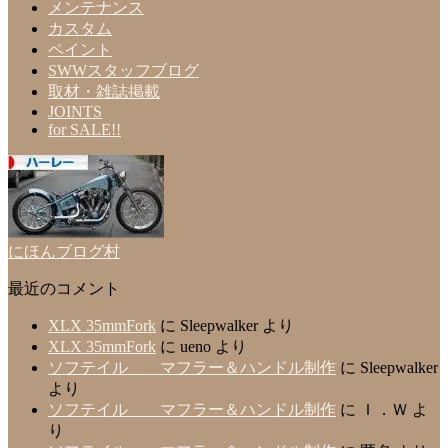
メンテナンス
カスタム
ペイント
SWWスタッフブログ
取材・雑誌掲載
JOINTS
for SALE!!
にほんブログ村
最近のコメント
XLX 35mmFork
に
Sleepwalker
より
XLX 35mmFork
に
ueno
より
ソフテイル マフラー＆ハンドル制作
に
Sleepwalker
より
ソフテイル マフラー＆ハンドル制作
に
Ｉ．Ｗ
よ
り