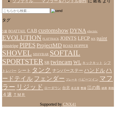
ソフテイル マフラー＆ハンドル制作
に
匿名
より
タグ
customshow
DYNA
CAB
BOATTAIL
5速
electric
EVOLUTION
LFCP
paint
JOINTS
FLATTRACK
MX
PIPES
ProjectMD
pinstripe
ROAD HOPPER
SHOVEL
SOFTAIL
SISSYBAR
SPORTSTER
twincam
WL
SR
シフ
キックキット
タンク
ハ
ハンドル
シート
ナンバーステー
トレバー
マフ
ードテイル
フェンダー
ベビーツイン
ブレーキ
ラー
リジッド
江の島
台北
ローダウン
名古屋
整備
納車
車検
４速
ＴＭＲ
Supported by
CNX41