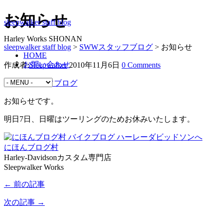
お知らせ
sleepwalker staff blog
Harley Works SHONAN
sleepwalker staff blog
>
SWWスタッフブログ
>
お知らせ
HOME
お問い合わせ
作成者:
Sleepwalker
2010年11月6日
0 Comments
SWWスタッフブログ
お知らせです。
明日7日、日曜はツーリングのためお休みいたします。
にほんブログ村
Harley-Davidsonカスタム専門店
Sleepwalker Works
← 前の記事
次の記事 →