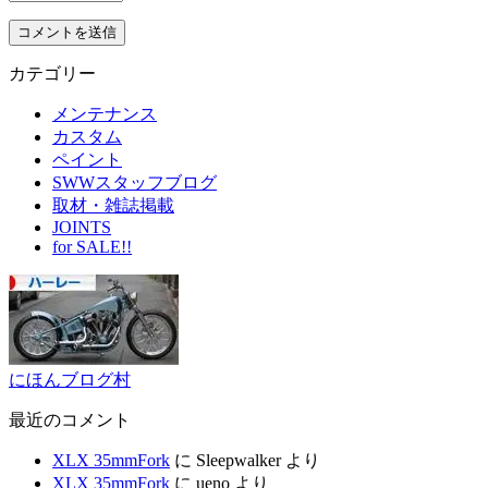
カテゴリー
メンテナンス
カスタム
ペイント
SWWスタッフブログ
取材・雑誌掲載
JOINTS
for SALE!!
にほんブログ村
最近のコメント
XLX 35mmFork
に
Sleepwalker
より
XLX 35mmFork
に
ueno
より