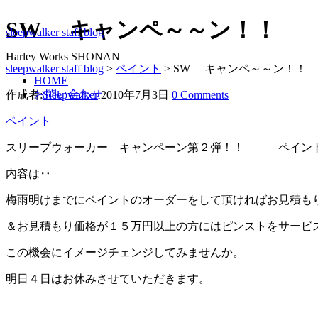
SW キャンペ～～ン！！
sleepwalker staff blog
Harley Works SHONAN
sleepwalker staff blog
>
ペイント
>
SW キャンペ～～ン！！
HOME
お問い合わせ
作成者:
Sleepwalker
2010年7月3日
0 Comments
ペイント
スリープウォーカー キャンペーン第２弾！！ ペイン
内容は‥
梅雨明けまでにペイントのオーダーをして頂ければお見積も
＆お見積もり価格が１５万円以上の方にはピンストをサービ
この機会にイメージチェンジしてみませんか。
明日４日はお休みさせていただきます。