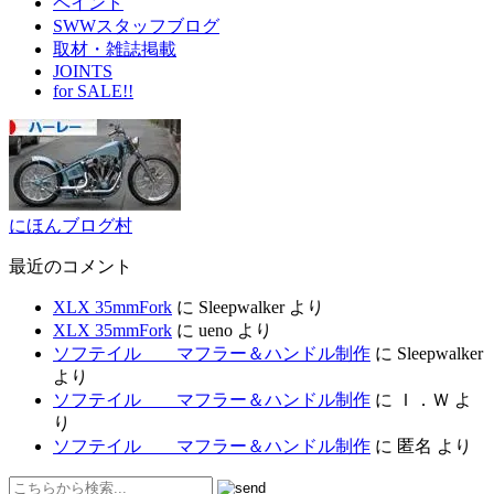
ペイント
SWWスタッフブログ
取材・雑誌掲載
JOINTS
for SALE!!
にほんブログ村
最近のコメント
XLX 35mmFork
に
Sleepwalker
より
XLX 35mmFork
に
ueno
より
ソフテイル マフラー＆ハンドル制作
に
Sleepwalker
より
ソフテイル マフラー＆ハンドル制作
に
Ｉ．Ｗ
よ
り
ソフテイル マフラー＆ハンドル制作
に
匿名
より