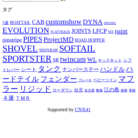
タグ
customshow
DYNA
CAB
BOATTAIL
5速
electric
EVOLUTION
LFCP
paint
JOINTS
FLATTRACK
MX
PIPES
ProjectMD
pinstripe
ROAD HOPPER
SHOVEL
SOFTAIL
SISSYBAR
SPORTSTER
twincam
WL
SR
シフ
キックキット
タンク
ハ
ハンドル
シート
ナンバーステー
トレバー
マフ
ードテイル
フェンダー
ベビーツイン
ブレーキ
ラー
リジッド
江の島
台北
ローダウン
名古屋
整備
納車
車検
４速
ＴＭＲ
Supported by
CNX41