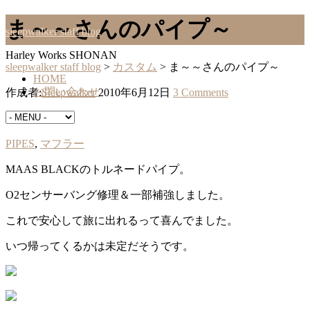
ま～～さんのパイプ～
sleepwalker staff blog
Harley Works SHONAN
sleepwalker staff blog
>
カスタム
>
ま～～さんのパイプ～
HOME
お問い合わせ
作成者:
Sleepwalker
2010年6月12日
3 Comments
カスタム
PIPES
,
マフラー
MAAS BLACKのトルネードパイプ。
O2センサーバング修理＆一部補強しました。
これで安心して旅に出れるって喜んでました。
いつ帰ってくるかは未定だそうです。