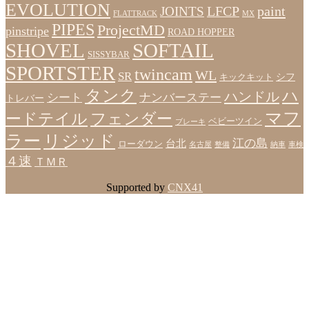
EVOLUTION
LFCP
paint
JOINTS
FLATTRACK
MX
PIPES
ProjectMD
pinstripe
ROAD HOPPER
SHOVEL
SOFTAIL
SISSYBAR
SPORTSTER
twincam
WL
SR
シフ
キックキット
タンク
ハ
ハンドル
シート
ナンバーステー
トレバー
マフ
ードテイル
フェンダー
ベビーツイン
ブレーキ
ラー
リジッド
江の島
台北
ローダウン
名古屋
整備
納車
車検
４速
ＴＭＲ
Supported by
CNX41