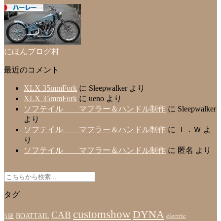
にほんブログ村
最近のコメント
XLX 35mmFork
に
Sleepwalker
より
XLX 35mmFork
に
ueno
より
ソフテイル マフラー＆ハンドル制作
に
Sleepwalker
より
ソフテイル マフラー＆ハンドル制作
に
Ｉ．Ｗ
よ
り
ソフテイル マフラー＆ハンドル制作
に
匿名
より
タグ
customshow
DYNA
CAB
BOATTAIL
5速
electric