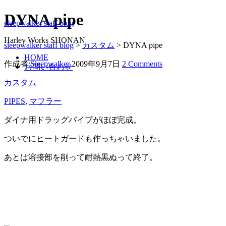
DYNA pipe
sleepwalker staff blog
Harley Works SHONAN
sleepwalker staff blog
>
カスタム
>
DYNA pipe
HOME
作成者:
Sleepwalker
2009年9月7日
2 Comments
お問い合わせ
カスタム
PIPES
,
マフラー
ダイナ用ドラッグパイプがほぼ完成。
ついでにヒートガードも作っちゃいました。
あとは溶接部を削って耐熱黒ぬって終了。