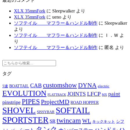
最近のコメント
XLX 35mmFork
に
Sleepwalker
より
XLX 35mmFork
に
ueno
より
ソフテイル マフラー＆ハンドル制作
に
Sleepwalker
より
ソフテイル マフラー＆ハンドル制作
に
Ｉ．Ｗ
よ
り
ソフテイル マフラー＆ハンドル制作
に
匿名
より
タグ
customshow
DYNA
CAB
BOATTAIL
5速
electric
EVOLUTION
LFCP
paint
JOINTS
FLATTRACK
MX
PIPES
ProjectMD
pinstripe
ROAD HOPPER
SHOVEL
SOFTAIL
SISSYBAR
SPORTSTER
twincam
WL
SR
シフ
キックキット
タンク
ハ
ハンドル