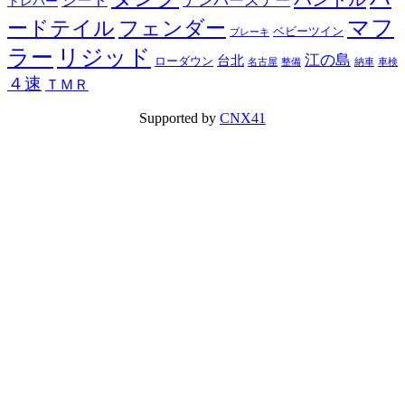
シート
ナンバーステー
トレバー
マフ
ードテイル
フェンダー
ベビーツイン
ブレーキ
ラー
リジッド
江の島
台北
ローダウン
名古屋
整備
納車
車検
４速
ＴＭＲ
Supported by
CNX41