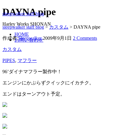
DAYNA pipe
sleepwalker staff blog
Harley Works SHONAN
sleepwalker staff blog
>
カスタム
>
DAYNA pipe
HOME
作成者:
Sleepwalker
2009年9月1日
2 Comments
お問い合わせ
カスタム
PIPES
,
マフラー
96’ダイナマフラー製作中！
エンジンにかぶらずクイックにイカチク。
エンドはターンアウト予定。