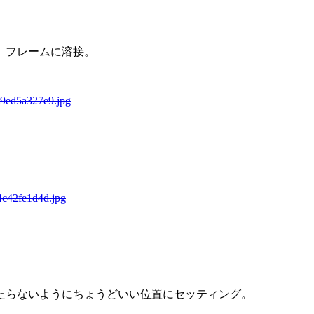
、フレームに溶接。
89ed5a327e9.jpg
4c42fe1d4d.jpg
たらないようにちょうどいい位置にセッティング。