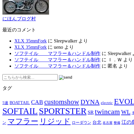
にほんブログ村
最近のコメント
XLX 35mmFork
に
Sleepwalker
より
XLX 35mmFork
に
ueno
より
ソフテイル マフラー＆ハンドル制作
に
Sleepwalker
ソフテイル マフラー＆ハンドル制作
に
Ｉ．Ｗ
より
ソフテイル マフラー＆ハンドル制作
に
匿名
より
タグ
EVO
customshow
DYNA
CAB
BOATTAIL
5速
electric
SOFTAIL
SPORTSTER
twincam
WL
SR
マフラー
リジッド
江の
台北
ン
ローダウン
名古屋
整備