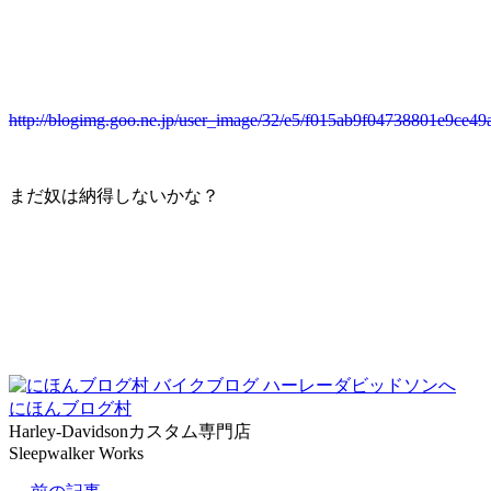
http://blogimg.goo.ne.jp/user_image/32/e5/f015ab9f04738801e9ce49
まだ奴は納得しないかな？
にほんブログ村
Harley-Davidsonカスタム専門店
Sleepwalker Works