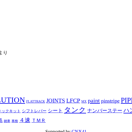
より
LUTION
PIP
LFCP
paint
JOINTS
pinstripe
FLATTRACK
MX
タンク
ハ
シート
ナンバーステー
シフトレバー
キックキット
４速
島
ＴＭＲ
納車
車検
Supported by
CNX41