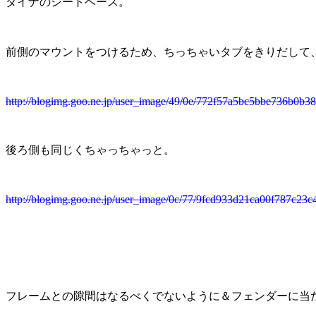
ダイナのシートベース。
前側のマウントをつけるため、ちっちゃいタブをきりだして
http://blogimg.goo.ne.jp/user_image/49/0e/772f57a5bc5bbe736b0b3
後ろ側も同じくちゃっちゃっと。
http://blogimg.goo.ne.jp/user_image/0c/77/9fcd933d21ca00f787c23c
フレームとの隙間はなるべくでないように＆フェンダーに当