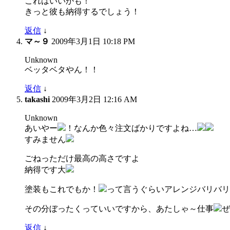
これはいいかも！
きっと彼も納得するでしょう！
返信
↓
マ～９
2009年3月1日 10:18 PM
Unknown
ベッタベタやん！！
返信
↓
takashi
2009年3月2日 12:16 AM
Unknown
あいやー
！なんか色々注文ばかりですよね…
すみません
ごねっただけ最高の高さですよ
納得です大
塗装もこれでもか！
って言うぐらいアレンジバリバリ
その分ぼったくっていいですから、あたしゃ～仕事
ぜ
返信
↓