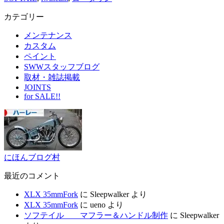
カテゴリー
メンテナンス
カスタム
ペイント
SWWスタッフブログ
取材・雑誌掲載
JOINTS
for SALE!!
にほんブログ村
最近のコメント
XLX 35mmFork
に
Sleepwalker
より
XLX 35mmFork
に
ueno
より
ソフテイル マフラー＆ハンドル制作
に
Sleepwalker