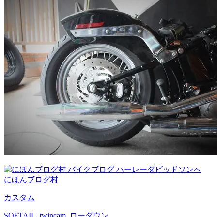
にほんブログ村
カスタム
SOFTAIL
,
twincam
,
ローダウン