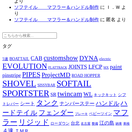
より
ソフテイル マフラー＆ハンドル制作
に
Ｉ．Ｗ
よ
り
ソフテイル マフラー＆ハンドル制作
に
匿名
より
タグ
customshow
DYNA
CAB
BOATTAIL
5速
electric
EVOLUTION
LFCP
paint
JOINTS
FLATTRACK
MX
PIPES
ProjectMD
pinstripe
ROAD HOPPER
SHOVEL
SOFTAIL
SISSYBAR
SPORTSTER
twincam
WL
SR
シフ
キックキット
タンク
ハ
ハンドル
シート
ナンバーステー
トレバー
マフ
ードテイル
フェンダー
ベビーツイン
ブレーキ
ラー
リジッド
江の島
台北
ローダウン
名古屋
整備
納車
車検
４速
ＴＭＲ