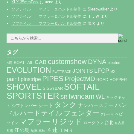
XLX 35mmFork
に
ueno
より
ソフテイル マフラー＆ハンドル制作
に
Sleepwalker
より
ソフテイル マフラー＆ハンドル制作
に
Ｉ．Ｗ
より
ソフテイル マフラー＆ハンドル制作
に
匿名
より
タグ
customshow
DYNA
CAB
BOATTAIL
5速
electric
EVOLUTION
JOINTS
LFCP
FLATTRACK
MX
PIPES
ProjectMD
paint
pinstripe
ROAD HOPPER
SHOVEL
SOFTAIL
SISSYBAR
SPORTSTER
twincam
WL
SR
キックキッ
タンク
ハン
ナンバーステー
シート
シフトレバー
ト
ハードテイル
フェンダー
ドル
ベビー
ブレーキ
マフラー
リジッド
台北
ツイン
ローダウン
名古屋
４速
江の島
ＴＭＲ
整備
納車
車検