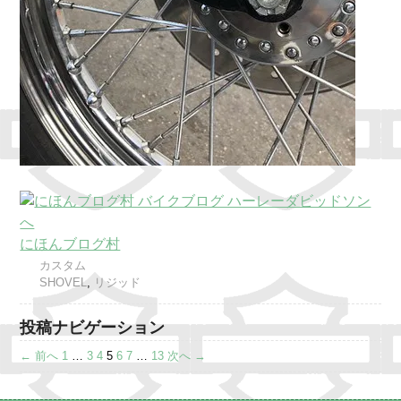
にほんブログ村
カスタム
SHOVEL
,
リジッド
投稿ナビゲーション
← 前へ
1
…
3
4
5
6
7
…
13
次へ →