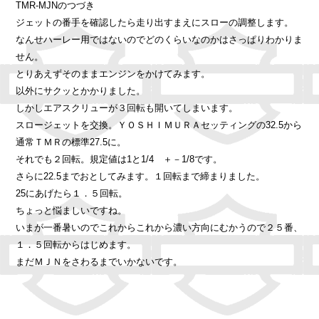
TMR-MJNのつづき
ジェットの番手を確認したら走り出すまえにスローの調整します。
なんせハーレー用ではないのでどのくらいなのかはさっぱりわかりま
せん。
とりあえずそのままエンジンをかけてみます。
以外にサクッとかかりました。
しかしエアスクリューが３回転も開いてしまいます。
スロージェットを交換。ＹＯＳＨＩＭＵＲＡセッティングの32.5から
通常ＴＭＲの標準27.5に。
それでも２回転。規定値は1と1/4 ＋－1/8です。
さらに22.5までおとしてみます。１回転まで締まりました。
25にあげたら１．５回転。
ちょっと悩ましいですね。
いまが一番暑いのでこれからこれから濃い方向にむかうので２５番、
１．５回転からはじめます。
まだＭＪＮをさわるまでいかないです。