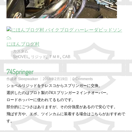
にほんブログ村
カスタム
SHOVEL
,
リジッド
,
ＴＭＲ
,
CAB
74Springer
作成者:
Sleepwalker
2018年2月19日
0 Comments
ショベルリジッドをテレスコからスプリンガーに交換。
選択したのはプロト製の74スプリンガー２インチオーバー。
ロードホッパーに使われてるものです。
部分的にごつさはありますが、その分強度があるので安心です。
飛ばす方や、エボ、ツインカムに装着する場合はこちらがおすすめで
す。