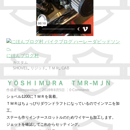
にほんブログ村
カスタム
SHOVEL
,
リジッド
,
ＴＭＲ
,
CAB
ＹＯＳＨＩＭＵＲＡ ＴＭＲ-ＭＪＮ
作成者:
Sleepwalker
2018年8月5日
0 Comments
ショベル1200にＴＭＲを装着。
ＴＭＲはちょっぴりダウンドラフトになっているのでインマニを加
工。
ステーも作りインナースロットルのためワイヤーも加工します。
ジェットを確認してこれからセッティング。